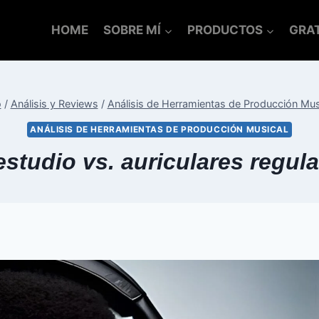
HOME
SOBRE MÍ
PRODUCTOS
GRAT
o
/
Análisis y Reviews
/
Análisis de Herramientas de Producción Mus
ANÁLISIS DE HERRAMIENTAS DE PRODUCCIÓN MUSICAL
estudio vs. auriculares regula