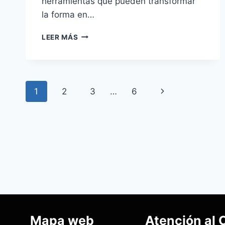
herramientas que pueden transformar
la forma en…
LEER MÁS
1
2
3
…
6
Mapa web
Atención al 