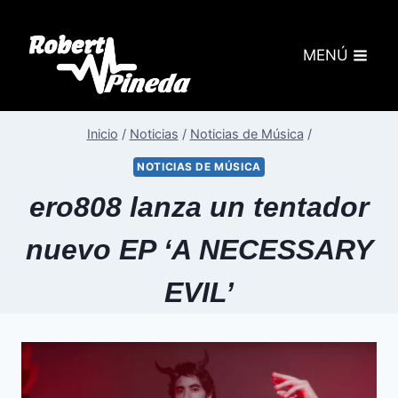
MENÚ
Inicio
/
Noticias
/
Noticias de Música
/
NOTICIAS DE MÚSICA
ero808 lanza un tentador
nuevo EP ‘A NECESSARY
EVIL’