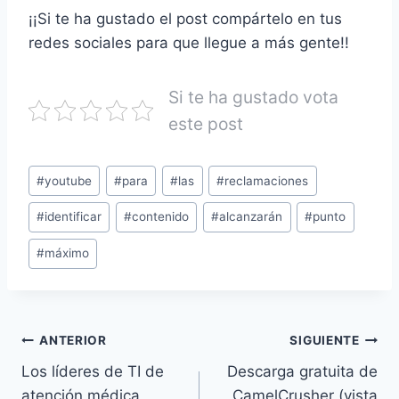
¡¡Si te ha gustado el post compártelo en tus
redes sociales para que llegue a más gente!!
Si te ha gustado vota
este post
#
youtube
#
para
#
las
#
reclamaciones
#
identificar
#
contenido
#
alcanzarán
#
punto
#
máximo
ANTERIOR
SIGUIENTE
Los líderes de TI de
Descarga gratuita de
atención médica
CamelCrusher (vista