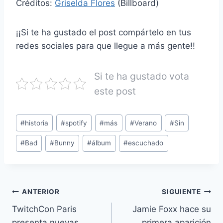
Créditos:
Griselda Flores
(Billboard)
¡¡Si te ha gustado el post compártelo en tus
redes sociales para que llegue a más gente!!
Si te ha gustado vota
este post
#
historia
#
spotify
#
más
#
Verano
#
Sin
#
Bad
#
Bunny
#
álbum
#
escuchado
ANTERIOR
SIGUIENTE
TwitchCon Paris
Jamie Foxx hace su
presenta nuevas
primera aparición