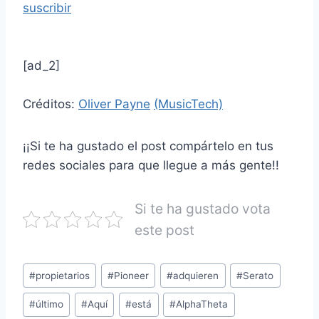
suscribir
[ad_2]
Créditos:
Oliver Payne
(MusicTech)
¡¡Si te ha gustado el post compártelo en tus
redes sociales para que llegue a más gente!!
Si te ha gustado vota
este post
#
propietarios
#
Pioneer
#
adquieren
#
Serato
#
último
#
Aquí
#
está
#
AlphaTheta