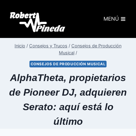
MENÚ
Inicio
/
Consejos y Trucos
/
Consejos de Producción
Musical
/
CONSEJOS DE PRODUCCIÓN MUSICAL
AlphaTheta, propietarios
de Pioneer DJ, adquieren
Serato: aquí está lo
último