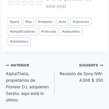
este post
#
para
#
las
#
mejores
#
uso
#
opciones
#
amplificadores
#
válvulas
#
pequeñas
#
doméstico
ANTERIOR
SIGUIENTE
AlphaTheta,
Revisión de Sony NW-
propietarios de
A306 $ 350
Pioneer DJ, adquieren
Serato: aquí está lo
último