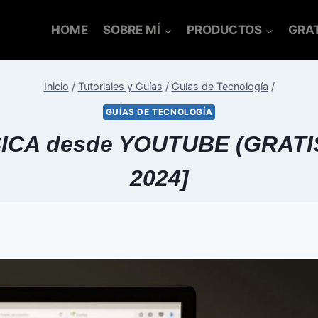
HOME
SOBRE MÍ
PRODUCTOS
GRAT
Inicio
/
Tutoriales y Guías
/
Guías de Tecnología
/
GUÍAS DE TECNOLOGÍA
 desde YOUTUBE (GRATIS y
2024]