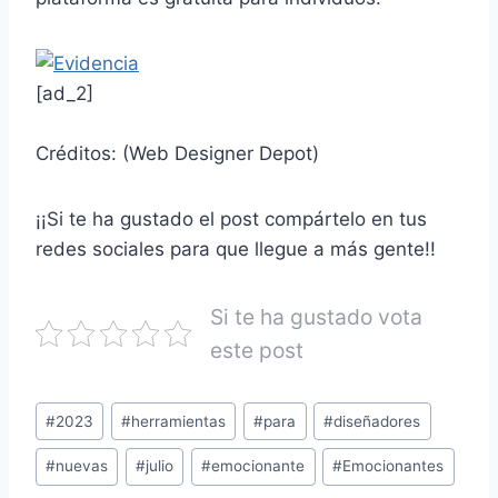
[ad_2]
Créditos:
(Web Designer Depot)
¡¡Si te ha gustado el post compártelo en tus
redes sociales para que llegue a más gente!!
Si te ha gustado vota
este post
#
2023
#
herramientas
#
para
#
diseñadores
#
nuevas
#
julio
#
emocionante
#
Emocionantes